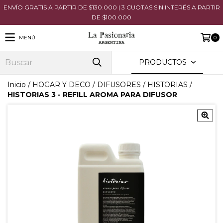
ENVÍO GRATIS A PARTIR DE $130.000 | 3 CUOTAS SIN INTERÉS A PARTIR
DE $100.000
MENÚ
0
PRODUCTOS
Inicio
/
HOGAR Y DECO
/
DIFUSORES
/
HISTORIAS
/
HISTORIAS 3 - REFILL AROMA PARA DIFUSOR