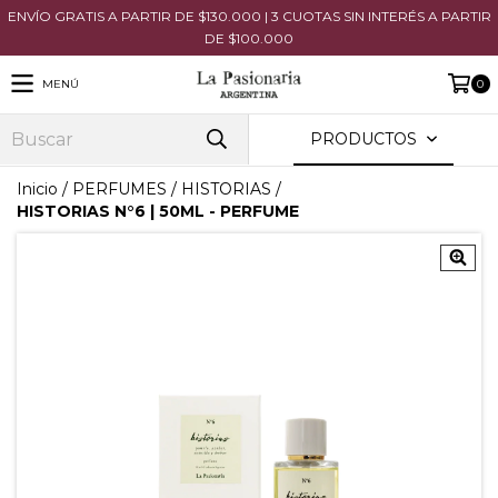
ENVÍO GRATIS A PARTIR DE $130.000 | 3 CUOTAS SIN INTERÉS A PARTIR
DE $100.000
MENÚ
0
PRODUCTOS
Inicio
/
PERFUMES
/
HISTORIAS
/
HISTORIAS N°6 | 50ML - PERFUME