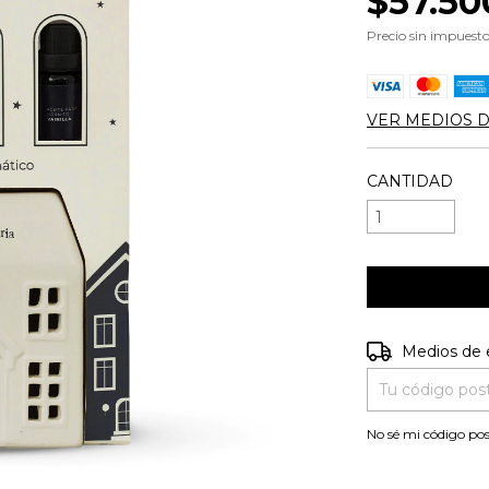
$57.50
Precio sin impuest
VER MEDIOS 
CANTIDAD
Entregas para e
Medios de 
No sé mi código pos