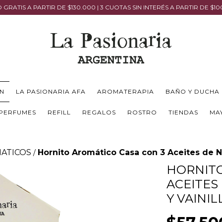
 GRATIS A PARTIR DE $130.000 | 3 CUOTAS SIN INTERÉS A PARTIR DE $1
N
LA PASIONARIA AFA
AROMATERAPIA
BAÑO Y DUCHA
PERFUMES
REFILL
REGALOS
ROSTRO
TIENDAS
MA
ATICOS
Hornito Aromático Casa con 3 Aceites de Na
/
HORNITO
ACEITES
Y VAINIL