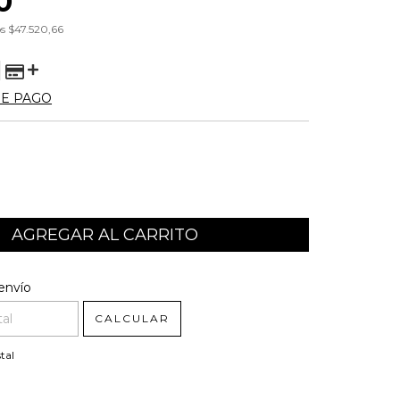
0
os
$47.520,66
DE PAGO
l CP:
CAMBIAR CP
envío
CALCULAR
tal