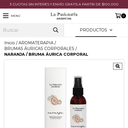
3 CUOTAS SIN INTERÉS Y ENVÍO GRATIS A PARTIR DE $100.000
MENÚ
0
PRODUCTOS
Inicio
/
AROMATERAPIA
/
BRUMAS ÁURICAS CORPORALES
/
NARANJA / BRUMA ÁURICA CORPORAL