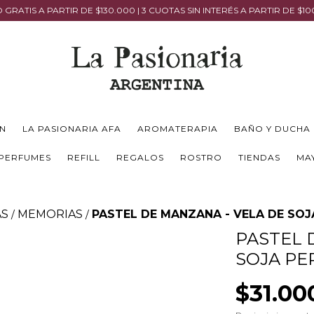
 GRATIS A PARTIR DE $130.000 | 3 CUOTAS SIN INTERÉS A PARTIR DE $1
N
LA PASIONARIA AFA
AROMATERAPIA
BAÑO Y DUCHA
PERFUMES
REFILL
REGALOS
ROSTRO
TIENDAS
MA
AS
MEMORIAS
PASTEL DE MANZANA - VELA DE SO
/
/
PASTEL 
SOJA P
$31.00