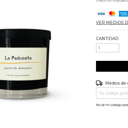
Precio sin impuest
VER MEDIOS 
CANTIDAD
Entregas para e
Medios de 
No sé mi código pos