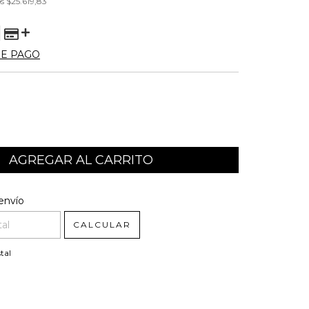
os
$25.619,83
DE PAGO
l CP:
CAMBIAR CP
envío
CALCULAR
tal