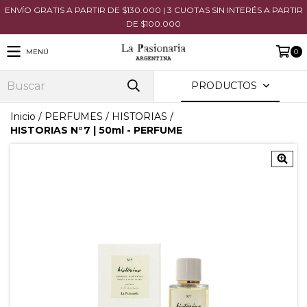
ENVÍO GRATIS A PARTIR DE $130.000 | 3 CUOTAS SIN INTERÉS A PARTIR
DE $100.000
MENÚ
0
PRODUCTOS
Inicio
/
PERFUMES
/
HISTORIAS
/
HISTORIAS N°7 | 50ml - PERFUME