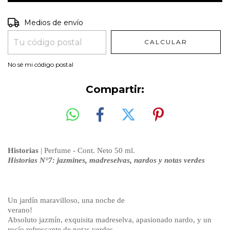
Entregas para el CP:
CAMBIAR CP
Medios de envío
CALCULAR
No sé mi código postal
Compartir:
Historias
| Perfume - Cont. Neto 50 ml.
Historias N°7:
jazmines, madreselvas, nardos y notas verdes
Un jardín maravilloso, una noche de
verano!
Absoluto jazmín, exquisita madreselva, apasionado nardo, y un
rocío refrescante de notas verdes.