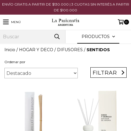
ENVÍO GRATIS A PARTIR DE $130.000 | 3 CUOTAS SIN INTERÉS A PARTIR
DE $100.000
MENÚ
0
PRODUCTOS
Inicio
/
HOGAR Y DECO
/
DIFUSORES
/
SENTIDOS
Ordenar por
FILTRAR